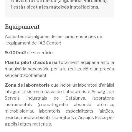
Universitat de Lleida (a Igualada, Barcelona),
i està ubicat a les mateixes instal·lacions.
Equipament
Aquestes són algunes de les característiques de
l'equipament de l'A3 Center:
9.000m2
de superfície
Planta pilot d’adoberia
totalment equipada amb la
maquinària necessària per a la realització d'un procés
sencer d'adobament.
Zona de laboratoris
que inclou un laboratori d’anàlisi
integrat al sistema bàsic de Laboratoris d'Assaig i de
Serveis Industrials de Catalunya, laboratoris
instrumentals (cromatografia, absorció atòmica,
microbiologia), laboratoris especialitzats (aigües,
residus, medi ambient) i laboratoris d’Assajos Físics per
a pells i altres materials.