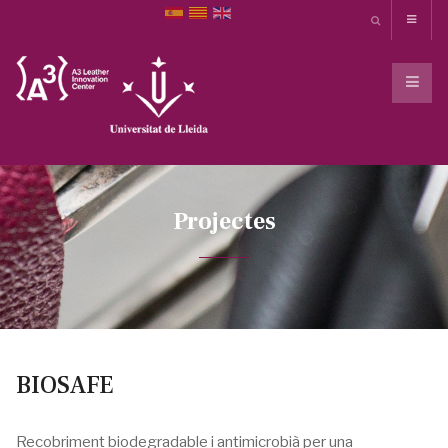
Projectes
BIOSAFE
Recobriment biodegradable i antimicrobià per una