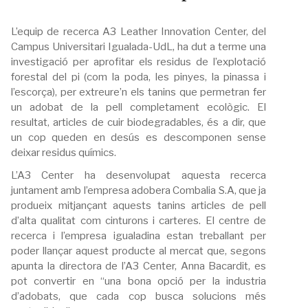
L’equip de recerca A3 Leather Innovation Center, del
Campus Universitari Igualada-UdL, ha dut a terme una
investigació per aprofitar els residus de l’explotació
forestal del pi (com la poda, les pinyes, la pinassa i
l’escorça), per extreure’n els tanins que permetran fer
un adobat de la pell completament ecològic. El
resultat, articles de cuir biodegradables, és a dir, que
un cop queden en desús es descomponen sense
deixar residus químics.
L’A3 Center ha desenvolupat aquesta recerca
juntament amb l’empresa adobera Combalia S.A, que ja
produeix mitjançant aquests tanins articles de pell
d’alta qualitat com cinturons i carteres. El centre de
recerca i l’empresa igualadina estan treballant per
poder llançar aquest producte al mercat que, segons
apunta la directora de l’A3 Center, Anna Bacardit, es
pot convertir en “una bona opció per la industria
d’adobats, que cada cop busca solucions més