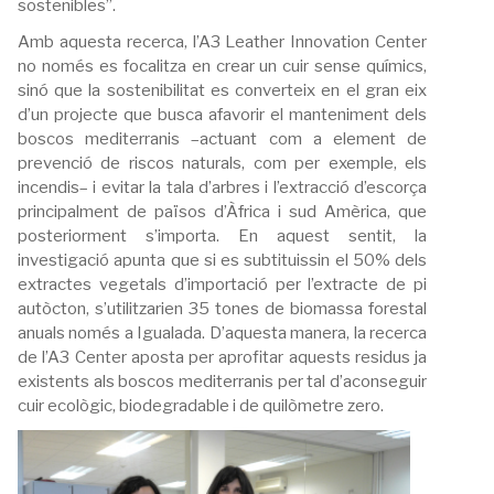
sostenibles”.
Amb aquesta recerca, l’A3 Leather Innovation Center
no només es focalitza en crear un cuir sense químics,
sinó que la sostenibilitat es converteix en el gran eix
d’un projecte que busca afavorir el manteniment dels
boscos mediterranis –actuant com a element de
prevenció de riscos naturals, com per exemple, els
incendis– i evitar la tala d’arbres i l’extracció d’escorça
principalment de països d’Àfrica i sud Amèrica, que
posteriorment s’importa. En aquest sentit, la
investigació apunta que si es subtituissin el 50% dels
extractes vegetals d’importació per l’extracte de pi
autòcton, s’utilitzarien 35 tones de biomassa forestal
anuals només a Igualada. D’aquesta manera, la recerca
de l’A3 Center aposta per aprofitar aquests residus ja
existents als boscos mediterranis per tal d’aconseguir
cuir ecològic, biodegradable i de quilòmetre zero.